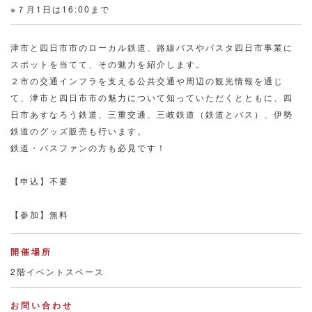
※７月1日は16:00まで
津市と四日市市のローカル鉄道、路線バスやバスタ四日市事業に
スポットを当てて、その魅力を紹介します。
２市の交通インフラを支える公共交通や周辺の観光情報を通じ
て、津市と四日市市の魅力について知っていただくとともに、四
日市あすなろう鉄道、三重交通、三岐鉄道（鉄道とバス）、伊勢
鉄道のグッズ販売も行います。
鉄道・バスファンの方も必見です！
【申込】不要
【参加】無料
開催場所
2階イベントスペース
お問い合わせ