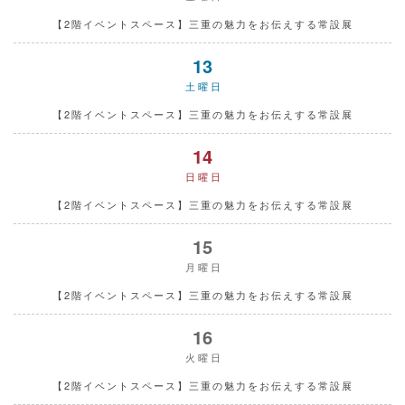
【2階イベントスペース】三重の魅力をお伝えする常設展
13
土曜日
【2階イベントスペース】三重の魅力をお伝えする常設展
14
日曜日
【2階イベントスペース】三重の魅力をお伝えする常設展
15
月曜日
【2階イベントスペース】三重の魅力をお伝えする常設展
16
火曜日
【2階イベントスペース】三重の魅力をお伝えする常設展