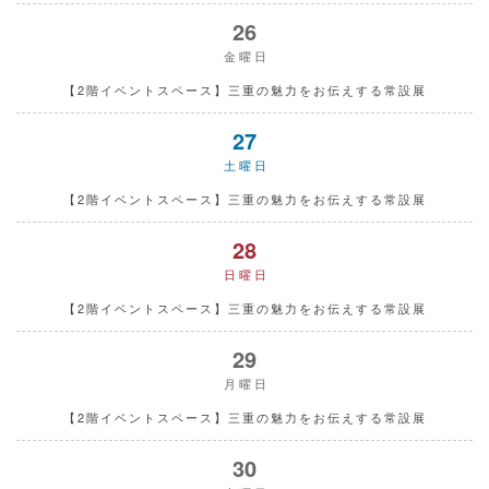
26
金曜日
【2階イベントスペース】三重の魅力をお伝えする常設展
27
土曜日
【2階イベントスペース】三重の魅力をお伝えする常設展
28
日曜日
【2階イベントスペース】三重の魅力をお伝えする常設展
29
月曜日
【2階イベントスペース】三重の魅力をお伝えする常設展
30