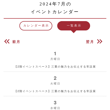
2024年7月の
イベントカレンダー
カレンダー表示
一覧表示
前月
翌月
1
月曜日
【2階イベントスペース】三重の魅力をお伝えする常設展
2
火曜日
【2階イベントスペース】三重の魅力をお伝えする常設展
3
水曜日