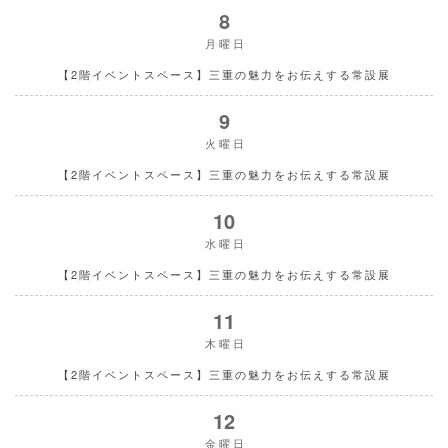
8
月曜日
【2階イベントスペース】三重の魅力をお伝えする常設展
9
火曜日
【2階イベントスペース】三重の魅力をお伝えする常設展
10
水曜日
【2階イベントスペース】三重の魅力をお伝えする常設展
11
木曜日
【2階イベントスペース】三重の魅力をお伝えする常設展
12
金曜日