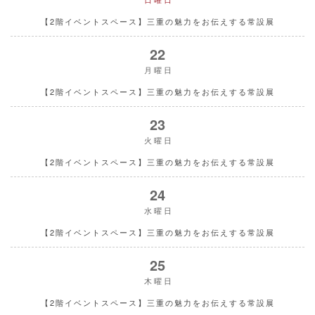
日曜日
【2階イベントスペース】三重の魅力をお伝えする常設展
22
月曜日
【2階イベントスペース】三重の魅力をお伝えする常設展
23
火曜日
【2階イベントスペース】三重の魅力をお伝えする常設展
24
水曜日
【2階イベントスペース】三重の魅力をお伝えする常設展
25
木曜日
【2階イベントスペース】三重の魅力をお伝えする常設展