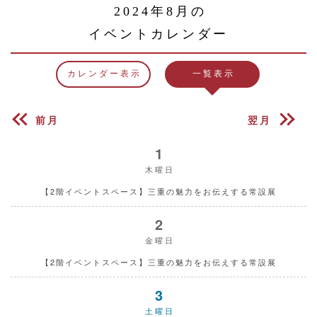
2024年8月の
イベントカレンダー
カレンダー表示
一覧表示
前月
翌月
1
木曜日
【2階イベントスペース】三重の魅力をお伝えする常設展
2
金曜日
【2階イベントスペース】三重の魅力をお伝えする常設展
3
土曜日