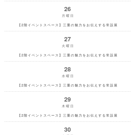
26
月曜日
【2階イベントスペース】三重の魅力をお伝えする常設展
27
火曜日
【2階イベントスペース】三重の魅力をお伝えする常設展
28
水曜日
【2階イベントスペース】三重の魅力をお伝えする常設展
29
木曜日
【2階イベントスペース】三重の魅力をお伝えする常設展
30