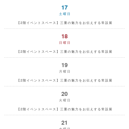
17
土曜日
【2階イベントスペース】三重の魅力をお伝えする常設展
18
日曜日
【2階イベントスペース】三重の魅力をお伝えする常設展
19
月曜日
【2階イベントスペース】三重の魅力をお伝えする常設展
20
火曜日
【2階イベントスペース】三重の魅力をお伝えする常設展
21